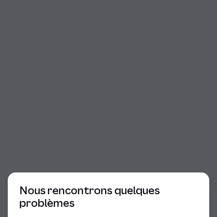
Début du dialogue
Nous rencontrons quelques
problèmes